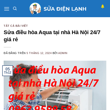
Chuyển
đến
nội
dung
TẤT CẢ BÀI VIẾT
Sửa điều hòa Aqua tại nhà Hà Nội 24/7
giá rẻ
ĐÃ ĐĂNG TRÊN
5 THÁNG 12, 2024
BỞI
ADMIN
05
Th12