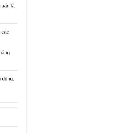
huẩn là
 các
 bảng
i dùng.