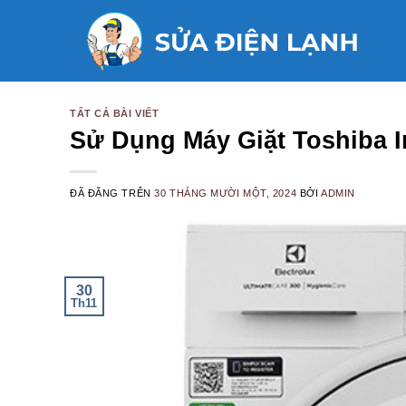
Chuyển
đến
nội
dung
TẤT CẢ BÀI VIẾT
Sử Dụng Máy Giặt Toshiba I
ĐÃ ĐĂNG TRÊN
30 THÁNG MƯỜI MỘT, 2024
BỞI
ADMIN
30
Th11