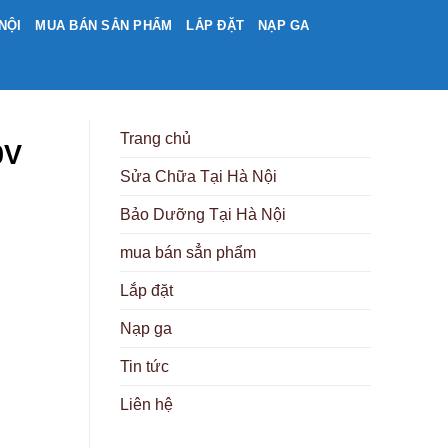
NỘI
MUA BÁN SẲN PHẨM
LẮP ĐẶT
NẠP GA
Trang chủ
0V
Sửa Chữa Tại Hà Nội
Bảo Dưỡng Tại Hà Nội
mua bán sẳn phẩm
Lắp đặt
Nạp ga
Tin tức
Liên hệ