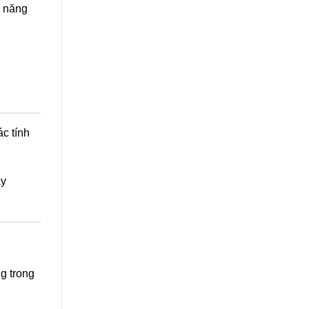
m năng
.
c tính
áy
g trong