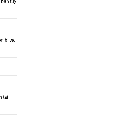
 bạn tùy
n bỉ và
 tại