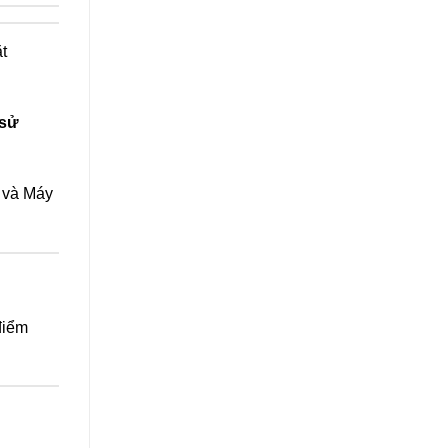
t
sử
r và Máy
điểm