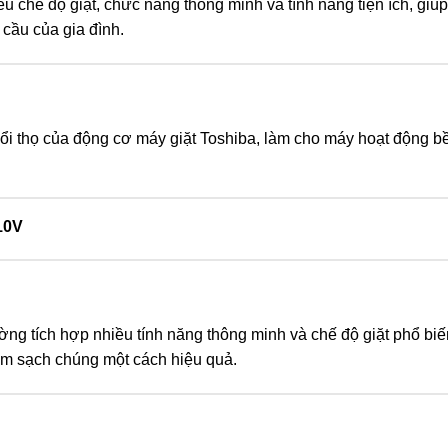
 chế độ giặt, chức năng thông minh và tính năng tiện ích, giúp
 cầu của gia đình.
uổi thọ của động cơ máy giặt Toshiba, làm cho máy hoạt động bề
10V
ng tích hợp nhiều tính năng thông minh và chế độ giặt phổ biến
àm sạch chúng một cách hiệu quả.