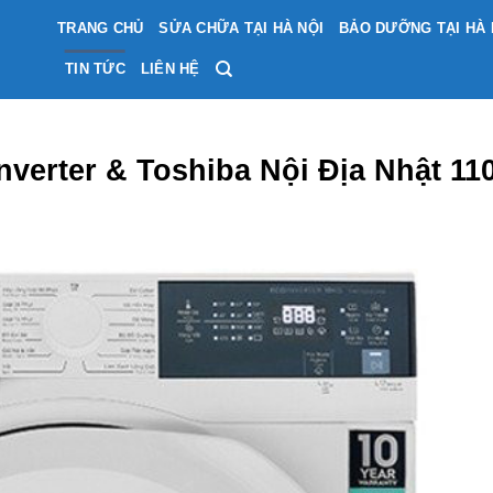
TRANG CHỦ
SỬA CHỮA TẠI HÀ NỘI
BẢO DƯỠNG TẠI HÀ 
TIN TỨC
LIÊN HỆ
nverter & Toshiba Nội Địa Nhật 11