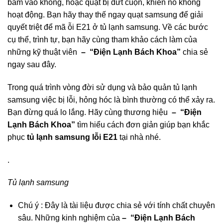
bám vào không, hoặc quạt bị đứt cuộn, khiến nó không
hoạt động. Bạn hãy thay thế ngay quạt samsung để giải
quyết triệt để mã ỗi E21 ở tủ lạnh samsung. Về các bước
cụ thể, trình tự, bạn hãy cùng tham khảo cách làm của
những kỹ thuật viên
– “Điện Lạnh Bách Khoa”
chia sẻ
ngay sau đây.
Trong quá trình vòng đời sử dụng và bảo quản tủ lạnh
samsung việc bị lỗi, hỏng hóc là bình thường có thể xảy ra.
Bạn đừng quá lo lắng. Hãy cùng thương hiệu
– “Điện
Lạnh Bách Khoa”
tìm hiểu cách đơn giản giúp bạn khắc
phục
tủ lạnh samsung lỗi E21
tại nhà nhé.
.
Tủ lạnh samsung
Chú ý : Đây là tài liệu được chia sẻ với tính chất chuyên
sâu. Những kinh nghiệm của
– “Điện Lạnh Bách