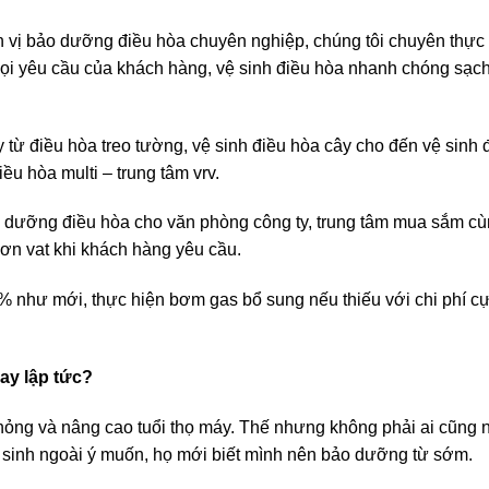
 vị bảo dưỡng điều hòa chuyên nghiệp, chúng tôi chuyên thực 
mọi yêu cầu của khách hàng, vệ sinh điều hòa nhanh chóng sạc
 từ điều hòa treo tường, vệ sinh điều hòa cây cho đến vệ sinh 
iều hòa multi – trung tâm vrv.
o dưỡng điều hòa cho văn phòng công ty, trung tâm mua sắm c
ơn vat khi khách hàng yêu cầu.
 như mới, thực hiện bơm gas bổ sung nếu thiếu với chi phí cự
ay lập tức?
ỏng và nâng cao tuổi thọ máy. Thế nhưng không phải ai cũng 
át sinh ngoài ý muốn, họ mới biết mình nên bảo dưỡng từ sớm.