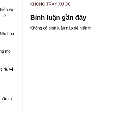
KHÔNG TRẦY XƯỚC
hiện vệ
h sẽ
Bình luận gần đây
Không có bình luận nào để hiển thị.
điều hòa
ùng mọi
c rẻ, vệ
nhận ra