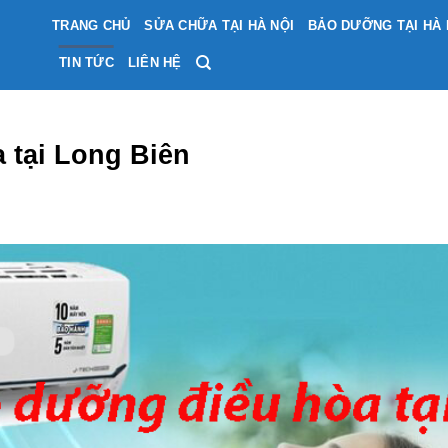
TRANG CHỦ
SỬA CHỮA TẠI HÀ NỘI
BẢO DƯỠNG TẠI HÀ 
TIN TỨC
LIÊN HỆ
 tại Long Biên