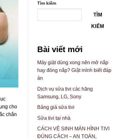
Tìm kiếm
TÌM
KIẾM
Bài viết mới
Máy giặt dùng xong nên mở nắp
hay đóng nắp? Giật mình biết đáp
án
Dịch vụ sửa tivi các hãng
Samsung, LG, Sony
cục
ụng cho
Bảng giá sửa tivi
hắc chắn
Sửa tivi tại nhà
CÁCH VỆ SINH MÀN HÌNH TIVI
ĐÚNG CÁCH – AN TOÀN,