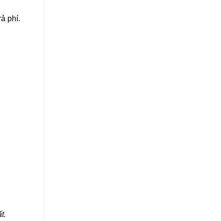
ả phí.
t.